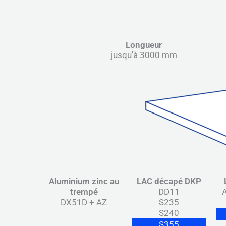
Longueur
jusqu'à 3000 mm
Aluminium zinc au
LAC décapé DKP
trempé
DD11
DX51D + AZ
S235
S240
S355