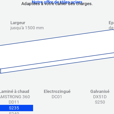
Notre offre de tôles aciers
Adaptées à votre cahier des charges.
Largeur
Ep
jusqu'à 1500 mm
de
Laminé à chaud
Electrozingué
Galvanisé
AMSTRONG 360
DC01
DX51D
DD11
S250
S235
S240