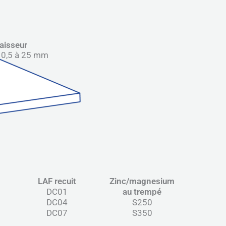
aisseur
 0,5 à 25 mm
LAF recuit
Zinc/magnesium
DC01
au trempé
DC04
S250
DC07
S350