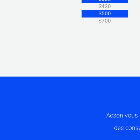
S420
S500
S700
Acson vous 
des conse