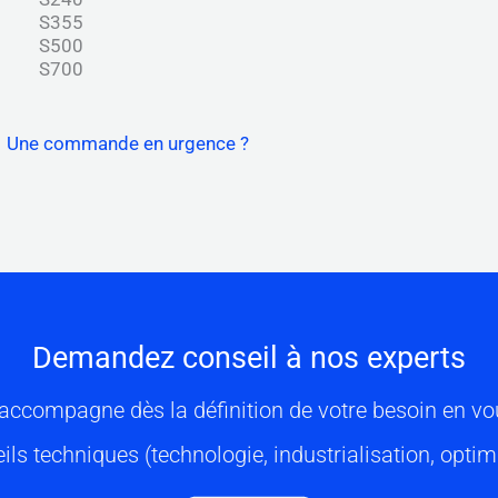
S355
S500
S700
Une commande en urgence ?
Demandez conseil à nos experts
accompagne dès la définition de votre besoin en vo
ils techniques (technologie, industrialisation, optim