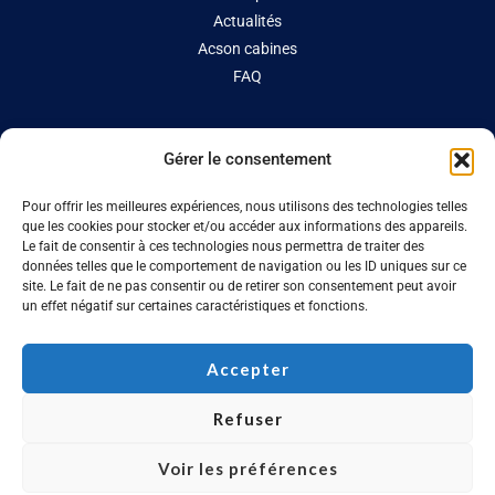
Actualités
Acson cabines
FAQ
CONTACT
Gérer le consentement
Site de production
Pour offrir les meilleures expériences, nous utilisons des technologies telles
02 41 76 24 24
que les cookies pour stocker et/ou accéder aux informations des appareils.
Le fait de consentir à ces technologies nous permettra de traiter des
info@acson.fr
données telles que le comportement de navigation ou les ID uniques sur ce
site. Le fait de ne pas consentir ou de retirer son consentement peut avoir
un effet négatif sur certaines caractéristiques et fonctions.
Accepter
Copyright © 2026 Acson Technologies.
Mentions légales.
Refuser
Voir les préférences